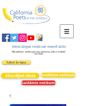
Viena dzejas rinda var mainīt dzīvi
Mēs palīdzam
skolēni pauž savu radošumu, iztēli un zinātkāri
caur dzeju.
Tulkot šo lapu:
Gaidāmie notikumi
Abonējiet ziņas
Gaidāmie notikumi