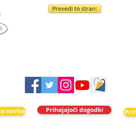
Prevedi to stran:
Prihajajoči dogodki
na novice
Pri