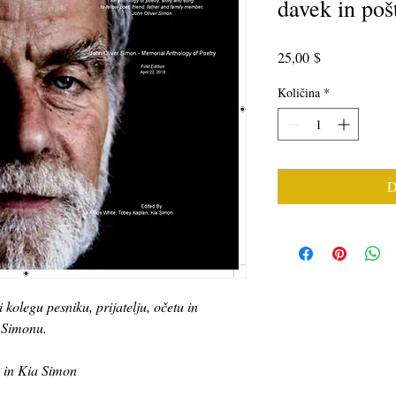
davek in poš
Price
25,00 $
Količina
*
D
 kolegu pesniku, prijatelju, očetu in
 Simonu.
 in Kia Simon