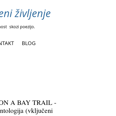
ni življenje
nost
skozi poezijo.
NTAKT
BLOG
N A BAY TRAIL -
tologija (vključeni