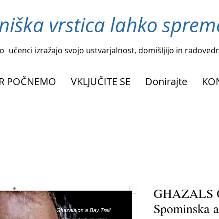
niška vrstica lahko spreme
o
učenci izražajo svojo ustvarjalnost, domišljijo in radoved
R POČNEMO
VKLJUČITE SE
Donirajte
KO
GHAZALS O
Spominska an