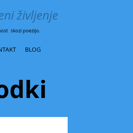
ni življenje
nost
skozi poezijo.
NTAKT
BLOG
odki