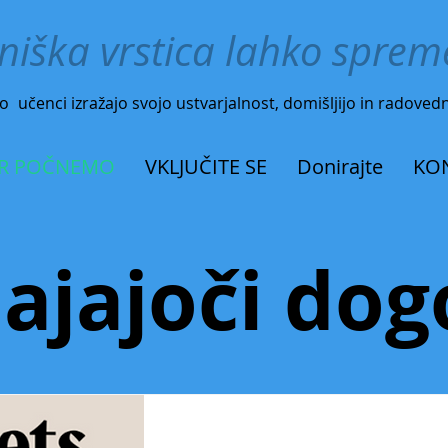
niška vrstica lahko spreme
o
učenci izražajo svojo ustvarjalnost, domišljijo in radoved
R POČNEMO
VKLJUČITE SE
Donirajte
KO
hajajoči dog