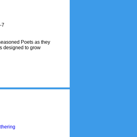
-7
 seasoned Poets as they 
ps designed to grow 
thering