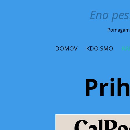
Ena pes
Pomagam
DOMOV
KDO SMO
KA
Pri