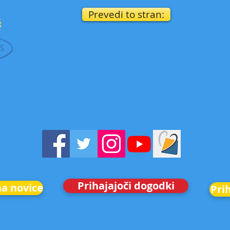
Prevedi to stran:
Prihajajoči dogodki
na novice
Pri